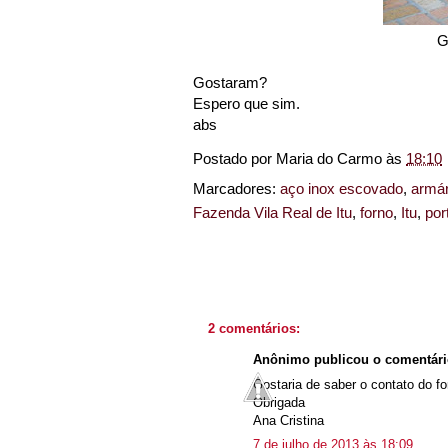
G
Gostaram?
Espero que sim.
abs
Postado por
Maria do Carmo
às
18:10
Marcadores:
aço inox escovado
,
armár
Fazenda Vila Real de Itu
,
forno
,
Itu
,
por
2 comentários:
Anônimo publicou o comentár
Gostaria de saber o contato do f
Obrigada
Ana Cristina
7 de julho de 2013 às 18:09