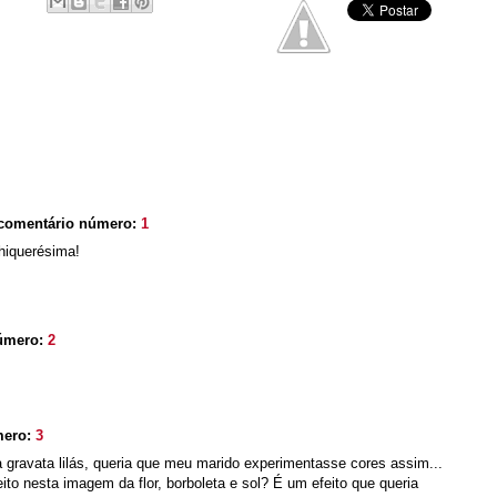
comentário número:
1
chiquerésima!
número:
2
mero:
3
a gravata lilás, queria que meu marido experimentasse cores assim...
eito nesta imagem da flor, borboleta e sol? É um efeito que queria