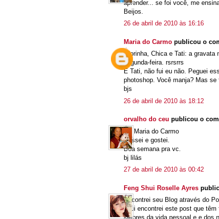
aprender... se foi você, me ensina
Beijos.
26 de abril de 2010 às 16:16
Maria do Carmo
publicou o co
Glorinha, Chica e Tati: a gravata 
segunda-feira. rsrsrrs
E Tati, não fui eu não. Peguei es
photoshop. Você manja? Mas se ti
bjs
26 de abril de 2010 às 18:12
orvalho do ceu
publicou o com
Oi, Maria do Carmo
Passei e gostei.
Boa semana pra vc.
bj lilás
27 de abril de 2010 às 00:42
Feng Shui Roselle Ayres
publi
Encontrei seu Blog através do P
aqui encontrei este post que têm
setores da vida pessoal e e dos 