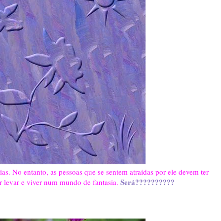
cias. No entanto, as pessoas que se sentem atraídas por ele devem ter
Será??????????
r levar e viver num mundo de fantasia.