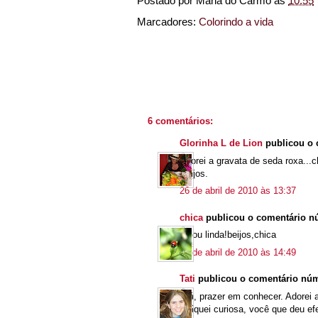
Postado por
Maria do Carmo
às
10:55
Marcadores:
Colorindo a vida
6 comentários:
Glorinha L de Lion
publicou o 
Adorei a gravata de seda roxa...
Beijos.
26 de abril de 2010 às 13:37
chica
publicou o comentário 
Ficou linda!beijos,chica
26 de abril de 2010 às 14:49
Tati
publicou o comentário nú
Olá, prazer em conhecer. Adorei 
E fiquei curiosa, você que deu ef