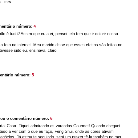
...rsrs
mentário número:
4
não é tudo? Assim que eu a vi, pensei: ela tem que ir colorir nossa
sa foto na internet. Meu marido disse que esses efeitos são feitos no
vesse sido eu, ensinava, claro.
entário número:
5
cou o comentário número:
6
ortal Casa. Fiquei admirando as varandas Gourmet! Quando cheguei
 tuso a ver com o que eu faço, Feng Shui, onde as cores ativam
negócios. Já estou te seguindo, será um prazer tê-la também no meu