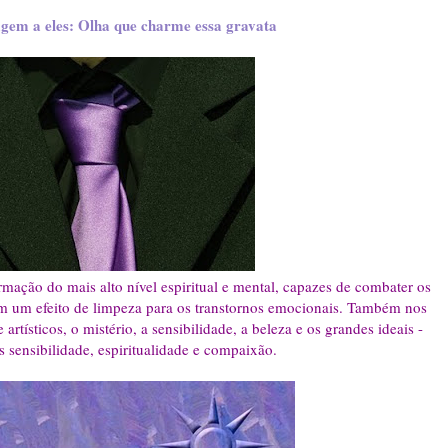
m a eles: Olha que charme essa gravata
ormação do mais alto nível espiritual e mental, capazes de combater os
têm um efeito de limpeza para os transtornos emocionais. Também nos
tísticos, o mistério, a sensibilidade, a beleza e os grandes ideais -
s sensibilidade, espiritualidade e compaixão.